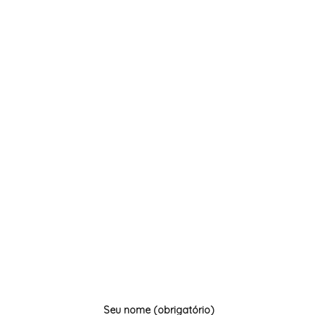
Uruguai
Montevideu, capital do Uruguai,
Aprov
é uma grande cidade ao longo
Bueno
da Baía de Montevideu, com
próx
edifícios art déco, casas
falta
coloniais e pontos de referência
de ta
como o Palácio Salvo.
Seu nome (obrigatório)